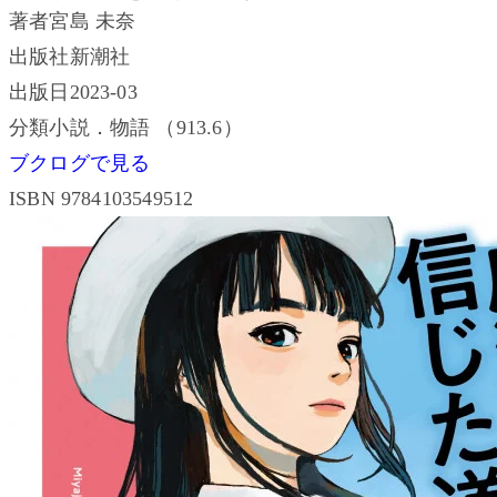
著者
宮島 未奈
出版社
新潮社
出版日
2023-03
分類
小説．物語 （913.6）
ブクログで見る
ISBN 9784103549512