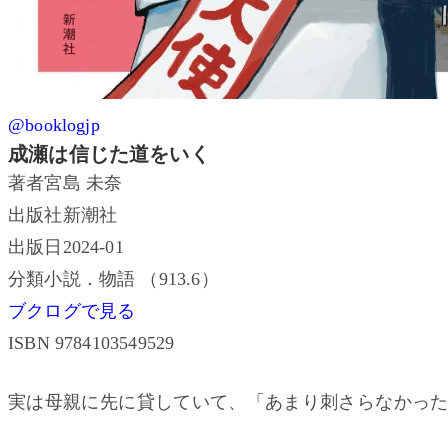
@booklogjp
成瀬は信じた道をいく
著者
宮島 未奈
出版社
新潮社
出版日
2024-01
分類
小説．物語 （913.6）
ブクログで見る
ISBN 9784103549529
実は母親に先に貸していて、「あまり刺さらなかっ