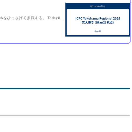
ICPC Yokohama Regional 2025 に参加したので雑な覚え書きを投稿します。 チーム紹介 チーム名は Akai_Koibito。フルカラー30ページのakakoilibをひっさげて参戦する。 Today03: 青色で諸所に強い。去年Yokohama Regionalに出場していた。Highest が黄。M1。 tardigrade: 水色だが諸所に強い。Yokohama Regional経験が豊富。B4。 titan23: 筆者。青色の中では弱い方。M1。ラストイヤーで Yokohama Regional には初参加。 nmy: M2。チームのコーチを担当していただく。台湾…