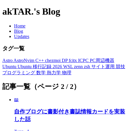
akTAR.'s Blog
Home
Blog
Updates
タグ一覧
Astro
AstroNvim
C++
chezmoi
DP
fcitx
ICPC
PC周辺機器
Ubuntu
Ubuntu 移行記録 2026
WSL
zenn
zsh
サイト運用
競技
プログラミング
数学
熱力学
物理
記事一覧（ページ 2 / 2）
📖
自作ブログに書影付き書誌情報カードを実装
した話