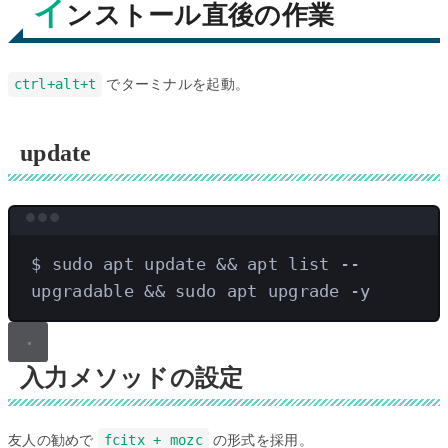
イ
ンストール直後の作業
ctrl+alt+t
でターミナルを起動。
update
Terminal window
$
sudo
apt
update
 && 
apt
list
--
upgradable
 && 
sudo
apt
upgrade
-y
入力メソッドの設定
友人の勧めで
fcitx + mozc
の形式を採用。