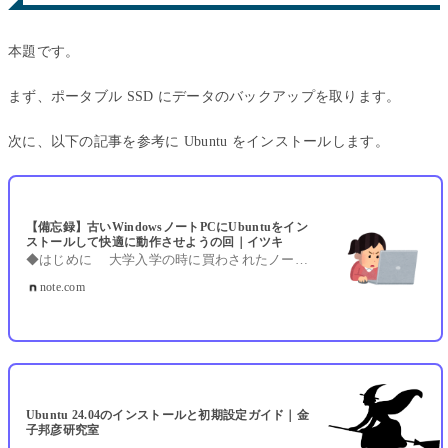
本題です。
まず、ポータブル SSD にデータのバックアップを取ります。
次に、以下の記事を参考に Ubuntu をインストールします。
【備忘録】古いWindowsノートPCにUbuntuをイン
ストールして快適に動作させようの回｜イツキ
◆はじめに 大学入学の時に買わされたノートPCが、もう流石に動かない。いや、動きはするけど、基本的に動作が重いし、もっさりする。加えてトラックパッドが死んでいる。 買い替えようかなぁと思ったけど、Switch2が欲しくてお金を避けているため、さらにノートPC用の出費をするとなるとちょっと厳しい。まあ買い換えた方が良いんだろうけどなー。うーん。 そうだ。Windowsだからこんなに重いんじゃないか？ もういっそのことUbuntuにしちゃおうや。 ということで古いPCを復活させようと思っていろいろ調べました。 なんでUbuntuを選んだの？ →業務でUbuntuを使うこ
note.com
Ubuntu 24.04のインストールと初期設定ガイド｜金
子邦彦研究室