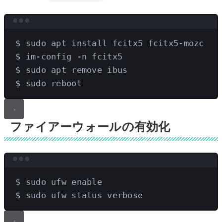
Terminal window
$
sudo
apt
install
fcitx5
fcitx5-mozc
$
im-config
-n
fcitx5
$
sudo
apt
remove
ibus
$
sudo
reboot
ファイアーウォールの有効化
Terminal window
$
sudo
ufw
enable
$
sudo
ufw
status
verbose