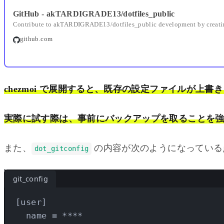
GitHub - akTARDIGRADE13/dotfiles_public
Contribute to akTARDIGRADE13/dotfiles_public development by creati
github.com
chezmoi で展開すると、既存の設定ファイルが上
実際に試す際は、事前にバックアップを取ることを
また、
の内容が次のようになっている
dot_gitconfig
git_config
[
user
]
name
 = ****