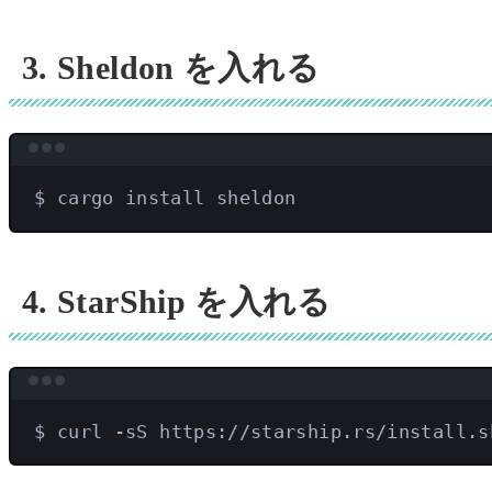
3. Sheldon を入れる
$
cargo
install
sheldon
4. StarShip を入れる
$
curl
-sS
https://starship.rs/install.s