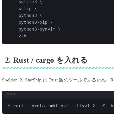
sqlite3
\
xclip
\
python3
\
python3-pip
\
python3-pynvim
\
zsh
2. Rust / cargo を入れる
Sheldon と StarShip は Rust 製のツールであるため
$
curl
--proto
'
=https
'
--tlsv1.2
-sSf
h