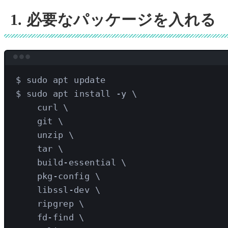
1. 必要なパッケージを入れる
$
sudo
apt
update
$
sudo
apt
install
-y
\
curl
\
git
\
unzip
\
tar
\
build-essential
\
pkg-config
\
libssl-dev
\
ripgrep
\
fd-find
\