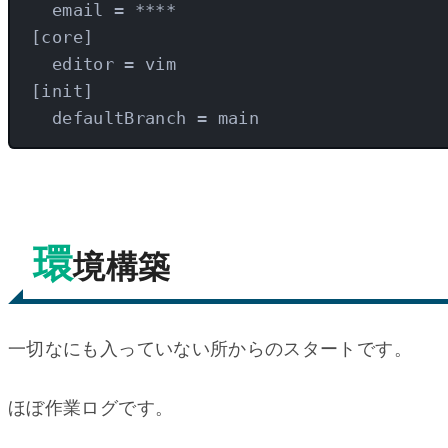
email
 = ****
[
core
]
editor
 = vim
[
init
]
defaultBranch
 = main
環
境構築
一切なにも入っていない所からのスタートです。
ほぼ作業ログです。